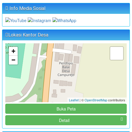
Info Media Sosial
Lokasi Kantor Desa
+
−
Leaflet
| ©
OpenStreetMap
contributors
Buka Peta
Detail