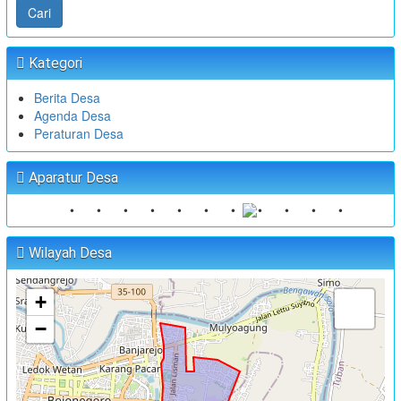
Cari
Kategori
Berita Desa
Agenda Desa
Peraturan Desa
Aparatur Desa
•
•
•
•
•
•
•
•
•
•
•
Wilayah Desa
+
−