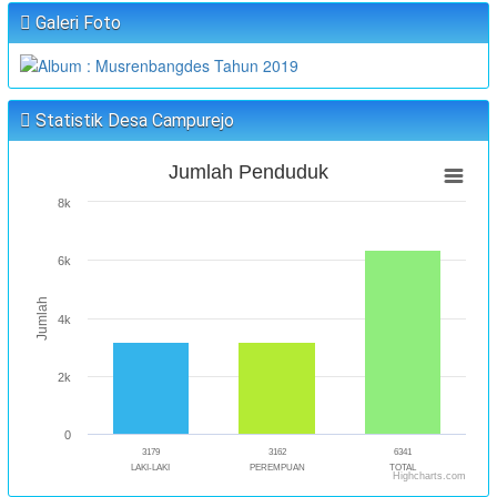
Galeri Foto
Statistik Desa Campurejo
Jumlah Penduduk
8k
6k
Jumlah
4k
2k
0
3179
3162
6341
LAKI-LAKI
PEREMPUAN
TOTAL
Highcharts.com