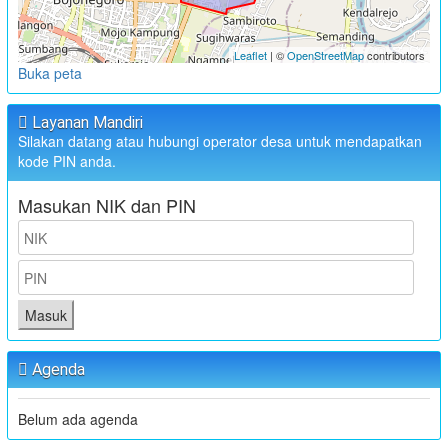
Leaflet
| ©
OpenStreetMap
contributors
Buka peta
Layanan Mandiri
Silakan datang atau hubungi operator desa untuk mendapatkan
kode PIN anda.
Masukan NIK dan PIN
Masuk
Agenda
Belum ada agenda