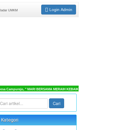
Login Admin
adar UMKM
Desa Campurejo, " MARI BERSAMA MERAIH KEBAIKAN "
Cari
Kategori