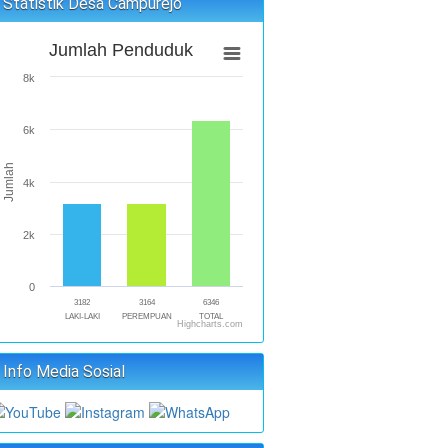
Statistik Desa Campurejo
Jumlah Penduduk
8k
6k
Jumlah
4k
2k
0
3182
3164
6346
LAKI-LAKI
PEREMPUAN
TOTAL
Highcharts.com
Info Media Sosial