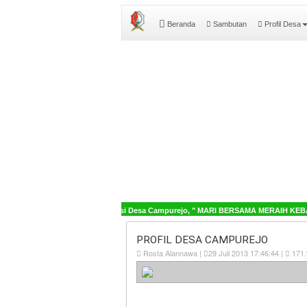
Beranda
Sambutan
Profil Desa
amat Datang di Sistem Informasi Desa Campurejo, " MARI BERSAMA MERAIH KEBAI
PROFIL DESA CAMPUREJO
Rosta Alannawa |
29 Juli 2013 17:46:44 |
171.