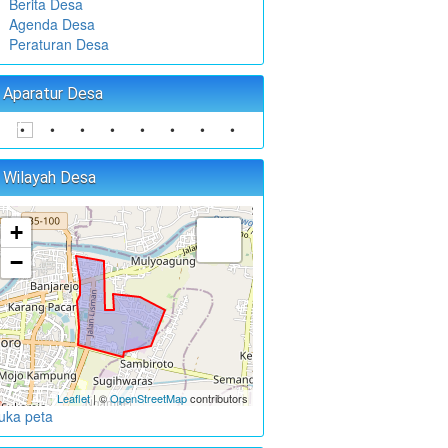
Berita Desa
Agenda Desa
Peraturan Desa
Aparatur Desa
•
•
•
•
•
•
•
•
•
•
•
Wilayah Desa
+
−
Leaflet
| ©
OpenStreetMap
contributors
uka peta