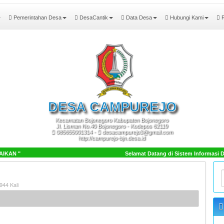
Pemerintahan Desa
DesaCantik
Data Desa
Hubungi Kami
R
DESA
CAMPUREJO
Kecamatan Bojonegoro Kabupaten Bojonegoro
Jl. Lisman No.40 Bojonegoro - Kodepos 62119
085655001314 -
desacampurejo3@gmail.com
http://campurejo-bjn.desa.id
KAN "
Selamat Datang di Sistem Informasi 
944 Kali