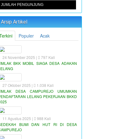
JUMLAH PENGUNJUNG
Arsip Artikel
Terkini
Populer
Acak
24 November 2025 |
797 Kali
TIMLAK BKK MOBIL SIAGA DESA ADAKAN
LELANG
27 Oktober 2025 |
1.038 Kali
TIMLAK DESA CAMPUREJO UMUMKAN
PENDAFTARAN LELANG PEKERJAAN BKKD
2025
11 Agustus 2025 |
988 Kali
SEDEKAH BUMI DAN HUT RI DI DESA
CAMPUREJO