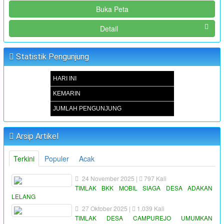
Buka Peta
Detail
Statistik Pengunjung
HARI INI
KEMARIN
JUMLAH PENGUNJUNG
Arsip Artikel
Terkini
Populer
Acak
24 November 2025 |
797 Kali
TIMLAK BKK MOBIL SIAGA DESA ADAKAN
LELANG
27 Oktober 2025 |
1.039 Kali
TIMLAK DESA CAMPUREJO UMUMKAN