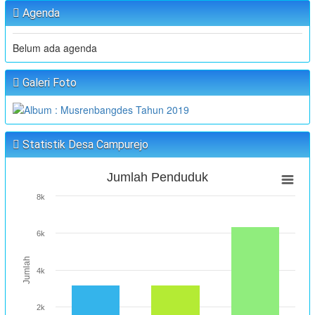
Agenda
Belum ada agenda
Galeri Foto
Statistik Desa Campurejo
Jumlah Penduduk
8k
6k
Jumlah
4k
2k