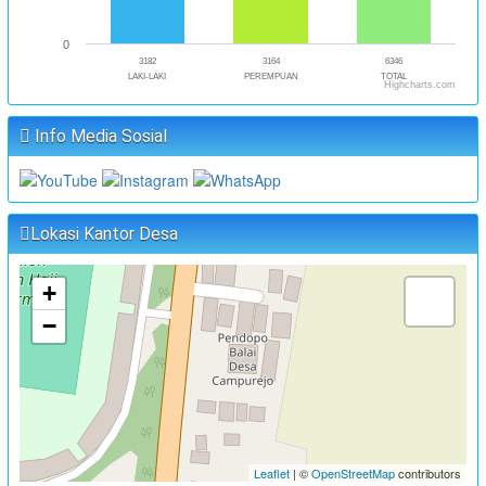
0
3182
3164
6346
LAKI-LAKI
PEREMPUAN
TOTAL
Highcharts.com
Info Media Sosial
Lokasi Kantor Desa
+
−
Leaflet
| ©
OpenStreetMap
contributors