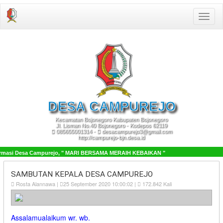
Toggle
naviga
DESA
CAMPUREJO
Kecamatan Bojonegoro Kabupaten Bojonegoro
Jl. Lisman No.40 Bojonegoro - Kodepos 62119
085655001314 -
desacampurejo3@gmail.com
http://campurejo-bjn.desa.id
ormasi Desa Campurejo, " MARI BERSAMA MERAIH KEBAIKAN "
SAMBUTAN KEPALA DESA CAMPUREJO
Rosta Alannawa |
25 September 2020 10:00:02 |
172.842 Kali
Assalamualaikum wr. wb.