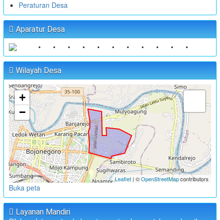
Peraturan Desa
Aparatur Desa
•
•
•
•
•
•
•
•
•
•
•
Wilayah Desa
+
−
Leaflet
| ©
OpenStreetMap
contributors
Buka peta
Layanan Mandiri