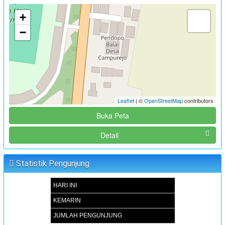
+
−
Leaflet
| ©
OpenStreetMap
contributors
Buka Peta
Detail
Statistik Pengunjung
HARI INI
KEMARIN
JUMLAH PENGUNJUNG