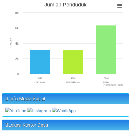
Jumlah Penduduk
8k
6k
Jumlah
4k
2k
0
3182
3164
6346
LAKI-LAKI
PEREMPUAN
TOTAL
Highcharts.com
Info Media Sosial
Lokasi Kantor Desa