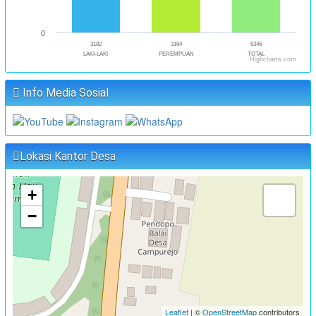
0
3182
3164
6346
LAKI-LAKI
PEREMPUAN
TOTAL
Highcharts.com
Info Media Sosial
Lokasi Kantor Desa
+
−
Leaflet
| ©
OpenStreetMap
contributors