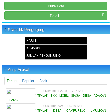
Buka Peta
Detail
Statistik Pengunjung
HARI INI
KEMARIN
JUMLAH PENGUNJUNG
Arsip Artikel
Terkini
Populer
Acak
24 November 2025 |
797 Kali
TIMLAK BKK MOBIL SIAGA DESA ADAKAN
LELANG
27 Oktober 2025 |
1.039 Kali
TIMLAK DESA CAMPUREJO UMUMKAN