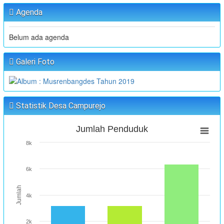
Agenda
Belum ada agenda
Galeri Foto
Statistik Desa Campurejo
Jumlah Penduduk
8k
6k
Jumlah
4k
2k