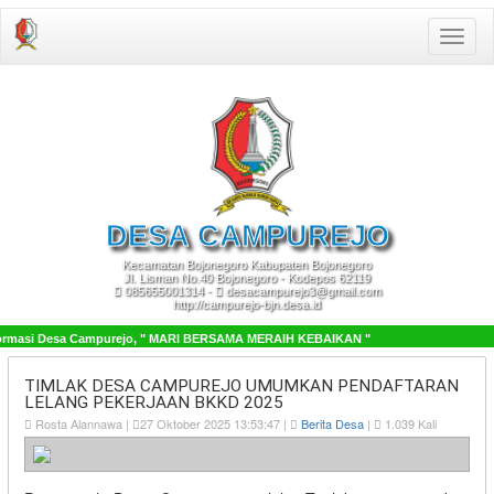
Toggle
naviga
DESA
CAMPUREJO
Kecamatan Bojonegoro Kabupaten Bojonegoro
Jl. Lisman No.40 Bojonegoro - Kodepos 62119
085655001314 -
desacampurejo3@gmail.com
http://campurejo-bjn.desa.id
formasi Desa Campurejo, " MARI BERSAMA MERAIH KEBAIKAN "
TIMLAK DESA CAMPUREJO UMUMKAN PENDAFTARAN
LELANG PEKERJAAN BKKD 2025
Rosta Alannawa |
27 Oktober 2025 13:53:47 |
Berita Desa
|
1.039 Kali