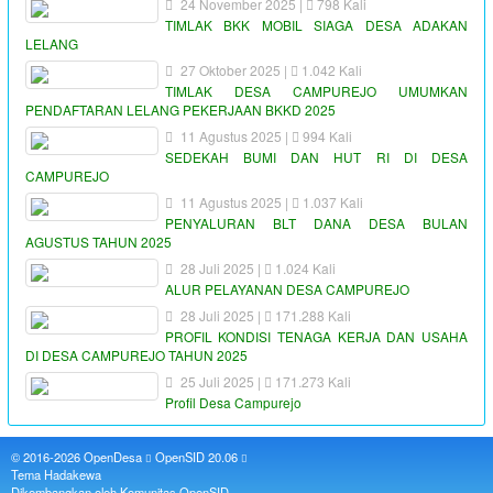
24 November 2025 |
798 Kali
TIMLAK BKK MOBIL SIAGA DESA ADAKAN
LELANG
27 Oktober 2025 |
1.042 Kali
TIMLAK DESA CAMPUREJO UMUMKAN
PENDAFTARAN LELANG PEKERJAAN BKKD 2025
11 Agustus 2025 |
994 Kali
SEDEKAH BUMI DAN HUT RI DI DESA
CAMPUREJO
11 Agustus 2025 |
1.037 Kali
PENYALURAN BLT DANA DESA BULAN
AGUSTUS TAHUN 2025
28 Juli 2025 |
1.024 Kali
ALUR PELAYANAN DESA CAMPUREJO
28 Juli 2025 |
171.288 Kali
PROFIL KONDISI TENAGA KERJA DAN USAHA
DI DESA CAMPUREJO TAHUN 2025
25 Juli 2025 |
171.273 Kali
Profil Desa Campurejo
© 2016-2026
OpenDesa
OpenSID
20.06
Tema Hadakewa
Dikembangkan oleh
Komunitas OpenSID