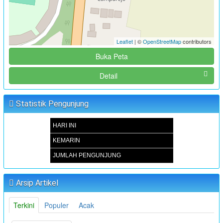
Leaflet
| ©
OpenStreetMap
contributors
Buka Peta
Detail
Statistik Pengunjung
HARI INI
KEMARIN
JUMLAH PENGUNJUNG
Arsip Artikel
Terkini
Populer
Acak