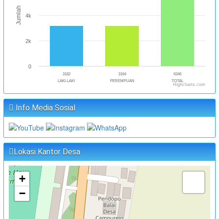
Jumlah
4k
2k
0
3182
3164
6346
LAKI-LAKI
PEREMPUAN
TOTAL
Highcharts.com
Info Media Sosial
Lokasi Kantor Desa
+
−