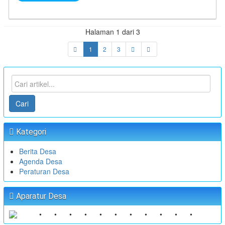
Halaman 1 dari 3
1
2
3
Cari
Kategori
Berita Desa
Agenda Desa
Peraturan Desa
Aparatur Desa
•
•
•
•
•
•
•
•
•
•
•