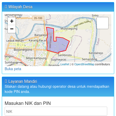
Wilayah Desa
+
−
Leaflet
| ©
OpenStreetMap
contributors
Buka peta
Layanan Mandiri
Silakan datang atau hubungi operator desa untuk mendapatkan
kode PIN anda.
Masukan NIK dan PIN