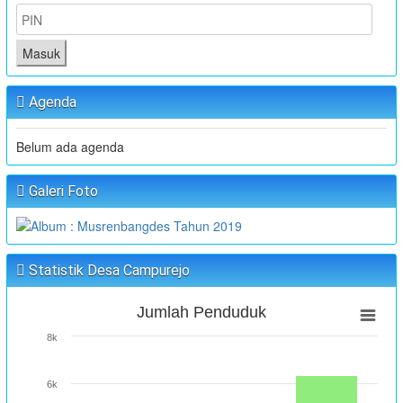
Masuk
Agenda
Belum ada agenda
Galeri Foto
Statistik Desa Campurejo
Jumlah Penduduk
8k
6k