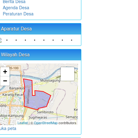
Berita Desa
Agenda Desa
Peraturan Desa
Aparatur Desa
•
•
•
•
•
•
•
•
•
•
•
Wilayah Desa
+
−
Leaflet
| ©
OpenStreetMap
contributors
uka peta