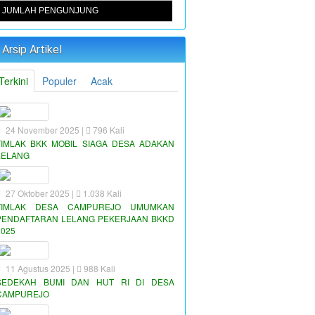
JUMLAH PENGUNJUNG
Arsip Artikel
Terkini
Populer
Acak
24 November 2025 |
796 Kali
TIMLAK BKK MOBIL SIAGA DESA ADAKAN
LELANG
27 Oktober 2025 |
1.038 Kali
TIMLAK DESA CAMPUREJO UMUMKAN
PENDAFTARAN LELANG PEKERJAAN BKKD
2025
11 Agustus 2025 |
988 Kali
SEDEKAH BUMI DAN HUT RI DI DESA
CAMPUREJO