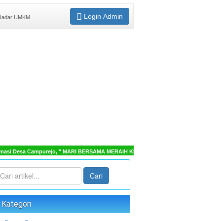
Login Admin
adar UMKM
masi Desa Campurejo, " MARI BERSAMA MERAIH KEBAIKAN "
Cari
Kategori