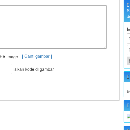
S
d
M
[ Ganti gambar ]
Isikan kode di gambar
B