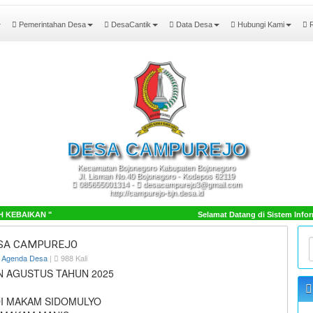
Pemerintahan Desa
DesaCantik
Data Desa
Hubungi Kami
R
DESA
CAMPUREJO
Kecamatan Bojonegoro Kabupaten Bojonegoro
Jl. Lisman No.40 Bojonegoro - Kodepos 62119
085655001314 -
desacampurejo3@gmail.com
http://campurejo-bjn.desa.id
KEBAIKAN "
Selamat Datang di Sistem Infor
ESA CAMPUREJO
Agenda Desa
|
988 Kali
N AGUSTUS TAHUN 2025
DI MAKAM SIDOMULYO