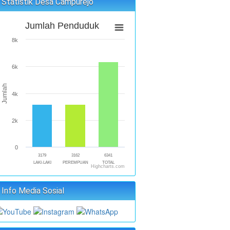
Statistik Desa Campurejo
Jumlah Penduduk
8k
6k
Jumlah
4k
2k
0
3179
3162
6341
LAKI-LAKI
PEREMPUAN
TOTAL
Highcharts.com
Info Media Sosial