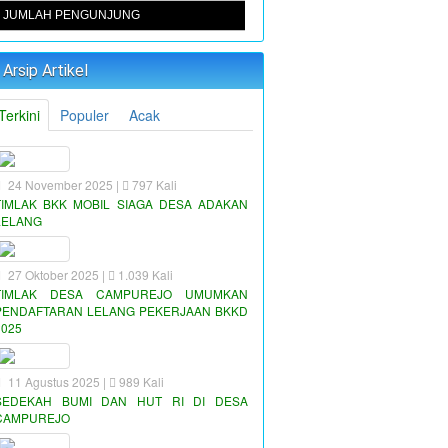
JUMLAH PENGUNJUNG
Arsip Artikel
Terkini
Populer
Acak
24 November 2025 |
797 Kali
TIMLAK BKK MOBIL SIAGA DESA ADAKAN
LELANG
27 Oktober 2025 |
1.039 Kali
TIMLAK DESA CAMPUREJO UMUMKAN
PENDAFTARAN LELANG PEKERJAAN BKKD
2025
11 Agustus 2025 |
989 Kali
SEDEKAH BUMI DAN HUT RI DI DESA
CAMPUREJO