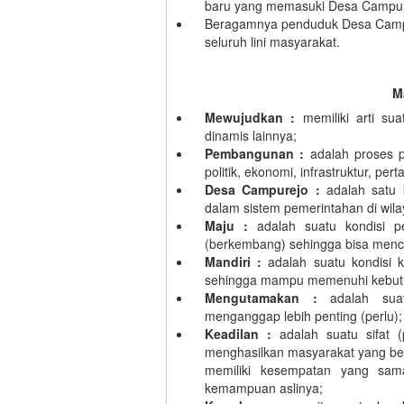
baru yang memasuki Desa Campur
Beragamnya penduduk Desa Campure
seluruh lini masyarakat.
M
Mewujudkan :
memiliki arti su
dinamis lainnya;
Pembangunan :
adalah proses p
politik, ekonomi, infrastruktur, p
Desa Campurejo :
adalah satu
dalam sistem pemerintahan di wil
Maju :
adalah suatu kondisi p
(berkembang) sehingga bisa mencap
Mandiri :
adalah suatu kondisi ke
sehingga mampu memenuhi kebutu
Mengutamakan :
adalah suat
menganggap lebih penting (perlu);
Keadilan :
adalah suatu sifat (
menghasilkan masyarakat yang ber
memiliki kesempatan yang sam
kemampuan aslinya;