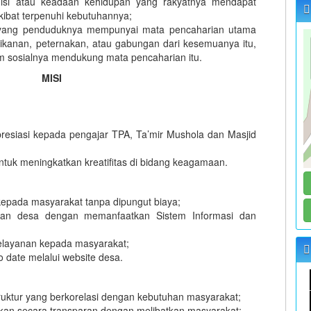
isi atau keadaan kehidupan yang rakyatnya mendapat
kibat terpenuhi kebutuhannya;
yang penduduknya mempunyai mata pencaharian utama
ikanan, peternakan, atau gabungan dari kesemuanya itu,
m sosialnya mendukung mata pencaharian itu.
MISI
esiasi kepada pengajar TPA, Ta’mir Mushola dan Masjid
tuk meningkatkan kreatifitas di bidang keagamaan.
kepada masyarakat tanpa dipungut biaya;
ahan desa dengan memanfaatkan Sistem Informasi dan
elayanan kepada masyarakat;
o date melalui website desa.
uktur yang berkorelasi dengan kebutuhan masyarakat;
an secara transparan dengan melibatkan masyarakat;