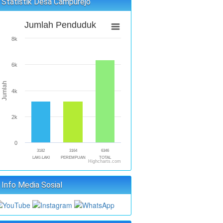
Statistik Desa Campurejo
Jumlah Penduduk
8k
6k
Jumlah
4k
2k
0
3182
3164
6346
LAKI-LAKI
PEREMPUAN
TOTAL
Highcharts.com
Info Media Sosial