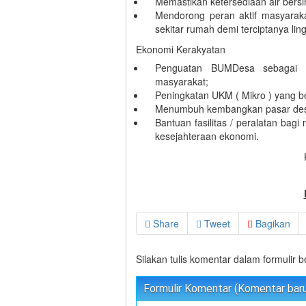
Memastikan ketersediaan air bersi
Mendorong peran aktif masyarak
sekitar rumah demi terciptanya li
Ekonomi Kerakyatan
Penguatan BUMDesa sebagai 
masyarakat;
Peningkatan UKM ( Mikro ) yang be
Menumbuh kembangkan pasar desa 
Bantuan fasilitas / peralatan bag
kesejahteraan ekonomi.
Share
Tweet
Bagikan
Silakan tulis komentar dalam formulir 
Formulir Komentar (Komentar baru 