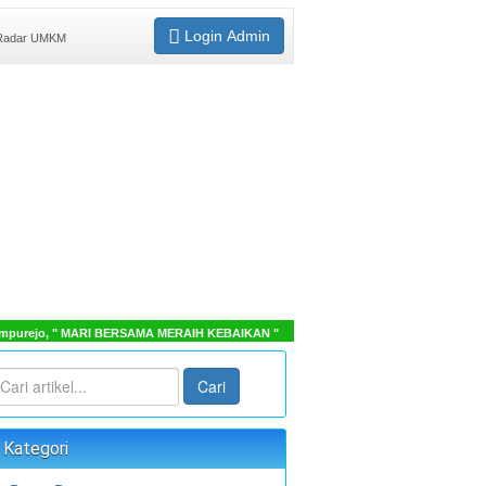
Login Admin
adar UMKM
purejo, " MARI BERSAMA MERAIH KEBAIKAN "
Cari
Kategori