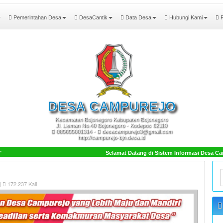
Pemerintahan Desa
DesaCantik
Data Desa
Hubungi Kami
R
DESA
CAMPUREJO
Kecamatan Bojonegoro Kabupaten Bojonegoro
Jl. Lisman No.40 Bojonegoro - Kodepos 62119
085655001314 -
desacampurejo3@gmail.com
http://campurejo-bjn.desa.id
Selamat Datang di Sistem Informasi Desa Cam
|
172.237 Kali