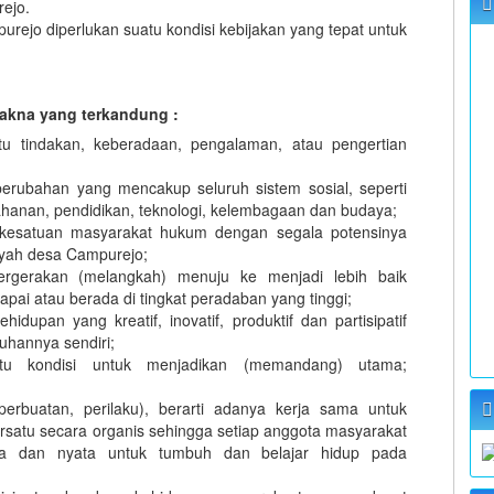
ejo.
jo diperlukan suatu kondisi kebijakan yang tepat untuk
akna yang terkandung :
atu tindakan, keberadaan, pengalaman, atau pengertian
erubahan yang mencakup seluruh sistem sosial, seperti
ertahanan, pendidikan, teknologi, kelembagaan dan budaya;
 kesatuan masyarakat hukum dengan segala potensinya
ayah desa Campurejo;
ergerakan (melangkah) menuju ke menjadi lebih baik
ai atau berada di tingkat peradaban yang tinggi;
hidupan yang kreatif, inovatif, produktif dan partisipatif
hannya sendiri;
u kondisi untuk menjadikan (memandang) utama;
perbuatan, perilaku), berarti adanya kerja sama untuk
satu secara organis sehingga setiap anggota masyarakat
a dan nyata untuk tumbuh dan belajar hidup pada