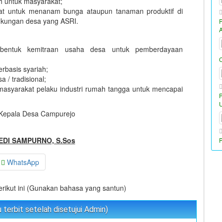
h untuk masyarakat;
at untuk menanam bunga ataupun tanaman produktif di
ngkungan desa yang ASRI.
bentuk kemitraan usaha desa untuk pemberdayaan
rbasis syariah;
/ tradisional;
i masyarakat pelaku industri rumah tangga untuk mencapai
Kepala Desa Campurejo
EDI SAMPURNO, S.Sos
P
WhatsApp
berikut ini (Gunakan bahasa yang santun)
terbit setelah disetujui Admin)