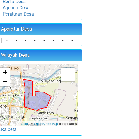
Berita Desa
Agenda Desa
Peraturan Desa
Aparatur Desa
•
•
•
•
•
•
•
•
•
•
•
Wilayah Desa
+
−
Leaflet
| ©
OpenStreetMap
contributors
uka peta