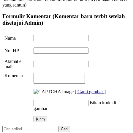
yang santun)
Formulir Komentar (Komentar baru terbit setelah
disetujui Admin)
Nama
No. HP
Alamat e-
mail
Komentar
[ Ganti gambar ]
Isikan kode di
gambar
Cari