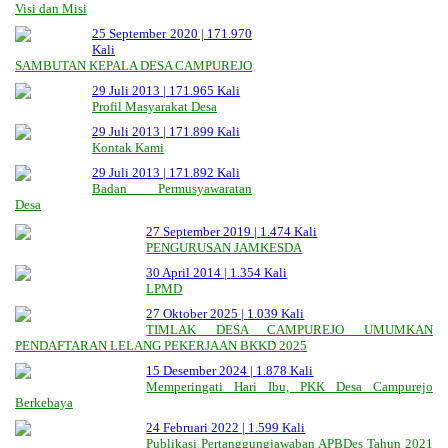
Visi dan Misi
25 September 2020 |
171.970
Kali
SAMBUTAN KEPALA DESA CAMPUREJO
29 Juli 2013 |
171.965 Kali
Profil Masyarakat Desa
29 Juli 2013 |
171.899 Kali
Kontak Kami
29 Juli 2013 |
171.892 Kali
Badan Permusyawaratan
Desa
27 September 2019 |
1.474 Kali
PENGURUSAN JAMKESDA
30 April 2014 |
1.354 Kali
LPMD
27 Oktober 2025 |
1.039 Kali
TIMLAK DESA CAMPUREJO UMUMKAN
PENDAFTARAN LELANG PEKERJAAN BKKD 2025
15 Desember 2024 |
1.878 Kali
Memperingati Hari Ibu, PKK Desa Campurejo
Berkebaya
24 Februari 2022 |
1.599 Kali
Publikasi Pertanggungjawaban APBDes Tahun 2021