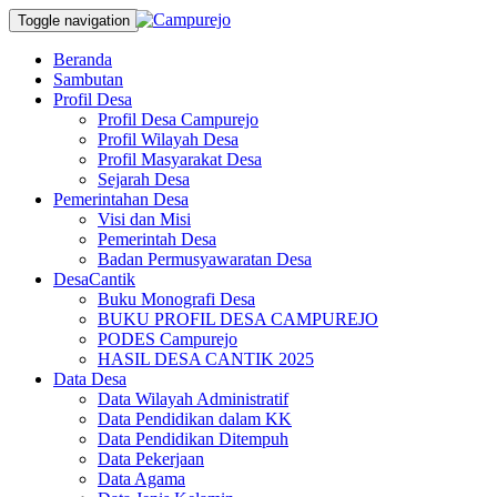
Toggle navigation
Beranda
Sambutan
Profil Desa
Profil Desa Campurejo
Profil Wilayah Desa
Profil Masyarakat Desa
Sejarah Desa
Pemerintahan Desa
Visi dan Misi
Pemerintah Desa
Badan Permusyawaratan Desa
DesaCantik
Buku Monografi Desa
BUKU PROFIL DESA CAMPUREJO
PODES Campurejo
HASIL DESA CANTIK 2025
Data Desa
Data Wilayah Administratif
Data Pendidikan dalam KK
Data Pendidikan Ditempuh
Data Pekerjaan
Data Agama