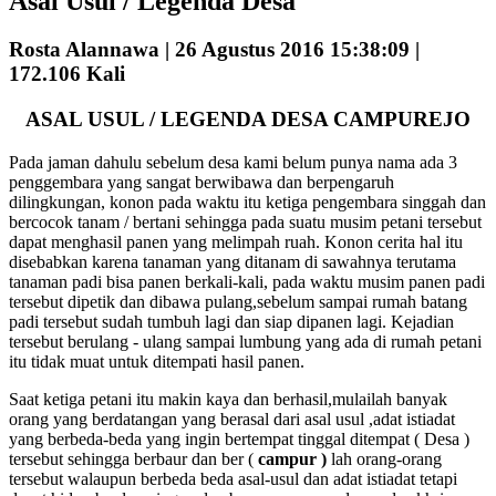
Asal Usul / Legenda Desa
Rosta Alannawa |
26 Agustus 2016 15:38:09 |
172.106 Kali
ASAL USUL / LEGENDA DESA CAMPUREJO
Pada jaman dahulu sebelum desa kami belum punya nama ada 3
penggembara yang sangat berwibawa dan berpengaruh
dilingkungan, konon pada waktu itu ketiga pengembara singgah dan
bercocok tanam / bertani sehingga pada suatu musim petani tersebut
dapat menghasil panen yang melimpah ruah. Konon cerita hal itu
disebabkan karena tanaman yang ditanam di sawahnya terutama
tanaman padi bisa panen berkali-kali, pada waktu musim panen padi
tersebut dipetik dan dibawa pulang,sebelum sampai rumah batang
padi tersebut sudah tumbuh lagi dan siap dipanen lagi. Kejadian
tersebut berulang - ulang sampai lumbung yang ada di rumah petani
itu tidak muat untuk ditempati hasil panen.
Saat ketiga petani itu makin kaya dan berhasil,mulailah banyak
orang yang berdatangan yang berasal dari asal usul ,adat istiadat
yang berbeda-beda yang ingin bertempat tinggal ditempat ( Desa )
tersebut sehingga berbaur dan ber (
campur )
lah orang-orang
tersebut walaupun berbeda beda asal-usul dan adat istiadat tetapi