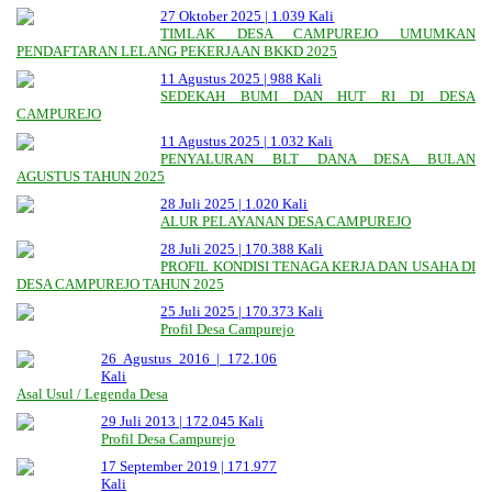
27 Oktober 2025 |
1.039 Kali
TIMLAK DESA CAMPUREJO UMUMKAN
PENDAFTARAN LELANG PEKERJAAN BKKD 2025
11 Agustus 2025 |
988 Kali
SEDEKAH BUMI DAN HUT RI DI DESA
CAMPUREJO
11 Agustus 2025 |
1.032 Kali
PENYALURAN BLT DANA DESA BULAN
AGUSTUS TAHUN 2025
28 Juli 2025 |
1.020 Kali
ALUR PELAYANAN DESA CAMPUREJO
28 Juli 2025 |
170.388 Kali
PROFIL KONDISI TENAGA KERJA DAN USAHA DI
DESA CAMPUREJO TAHUN 2025
25 Juli 2025 |
170.373 Kali
Profil Desa Campurejo
26 Agustus 2016 |
172.106
Kali
Asal Usul / Legenda Desa
29 Juli 2013 |
172.045 Kali
Profil Desa Campurejo
17 September 2019 |
171.977
Kali