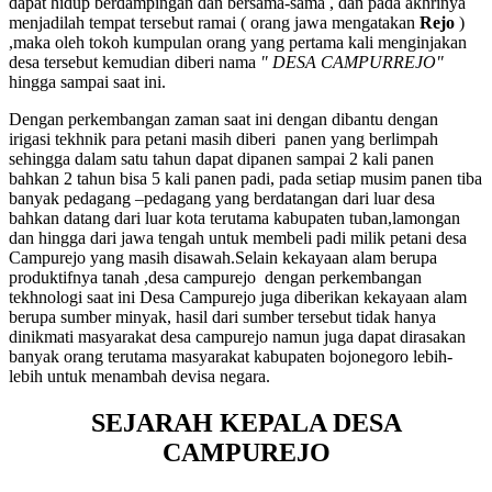
dapat hidup berdampingan dan bersama-sama , dan pada akhrinya
menjadilah tempat tersebut ramai ( orang jawa mengatakan
Rejo
)
,maka oleh tokoh kumpulan orang yang pertama kali menginjakan
desa tersebut kemudian diberi nama
" DESA CAMPURREJO"
hingga sampai saat ini.
Dengan perkembangan zaman saat ini dengan dibantu dengan
irigasi tekhnik para petani masih diberi panen yang berlimpah
sehingga dalam satu tahun dapat dipanen sampai 2 kali panen
bahkan 2 tahun bisa 5 kali panen padi, pada setiap musim panen tiba
banyak pedagang –pedagang yang berdatangan dari luar desa
bahkan datang dari luar kota terutama kabupaten tuban,lamongan
dan hingga dari jawa tengah untuk membeli padi milik petani desa
Campurejo yang masih disawah.Selain kekayaan alam berupa
produktifnya tanah ,desa campurejo dengan perkembangan
tekhnologi saat ini Desa Campurejo juga diberikan kekayaan alam
berupa sumber minyak, hasil dari sumber tersebut tidak hanya
dinikmati masyarakat desa campurejo namun juga dapat dirasakan
banyak orang terutama masyarakat kabupaten bojonegoro lebih-
lebih untuk menambah devisa negara.
SEJARAH KEPALA DESA
CAMPUREJO